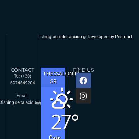
fishingtoursdeltaaxiou.gr Developed by Prismart
CONTACT
FIND US
THESSALONIKI,
Tel: (+30)
GR
6974549204
Email:
.fishing.delta.axiou@gmail.com
27°
fair